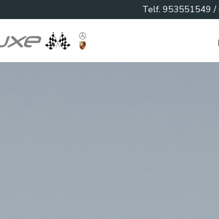
Telf.
953551549
/