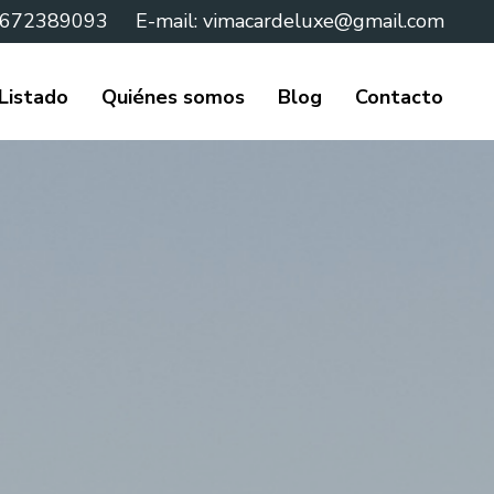
 672389093
E-mail:
vimacardeluxe@gmail.com
Listado
Quiénes somos
Blog
Contacto