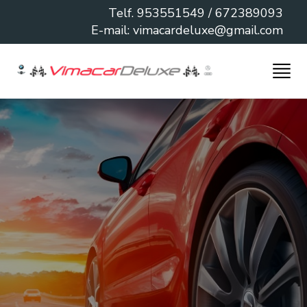
Telf.
953551549
/ 672389093
E-mail:
vimacardeluxe@gmail.com